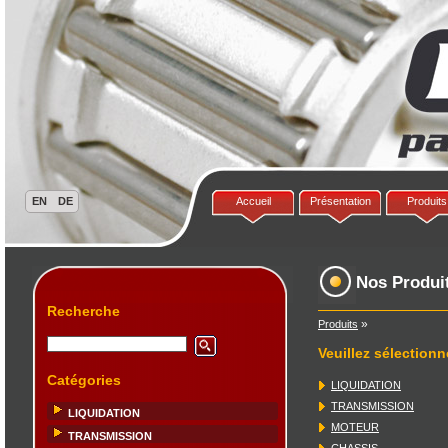
Accueil
Présentation
Produits
Nos Produi
Recherche
»
Produits
Veuillez sélectionn
Catégories
LIQUIDATION
TRANSMISSION
LIQUIDATION
MOTEUR
TRANSMISSION
CHASSIS