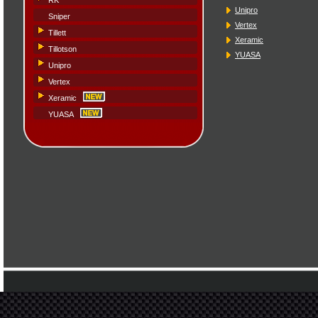
RK
Unipro
Sniper
Vertex
Tillett
Xeramic
Tillotson
YUASA
Unipro
Vertex
Xeramic
YUASA