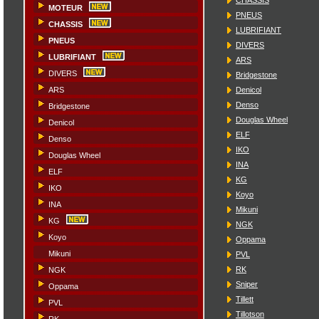
MOTEUR
PNEUS
CHASSIS
LUBRIFIANT
PNEUS
DIVERS
LUBRIFIANT
ARS
DIVERS
Bridgestone
Denicol
ARS
Denso
Bridgestone
Douglas Wheel
Denicol
ELF
Denso
IKO
Douglas Wheel
INA
ELF
KG
IKO
Koyo
INA
Mikuni
KG
NGK
Koyo
Oppama
Mikuni
PVL
RK
NGK
Sniper
Oppama
Tillett
PVL
Tillotson