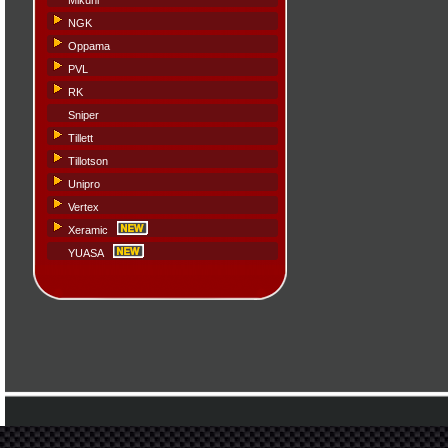
Mikuni
NGK
Oppama
PVL
RK
Sniper
Tillett
Tillotson
Unipro
Vertex
Xeramic
YUASA