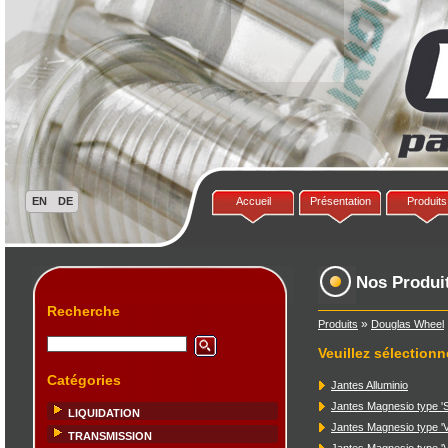
Accueil
Présentation
Produits
Nos Produi
Recherche
»
Produits
Douglas Wheel
Veuillez sélectionn
Catégories
Jantes Alluminio
Jantes Magnesio type '
LIQUIDATION
Jantes Magnesio type 'V
TRANSMISSION
Jantes Magnesio type '