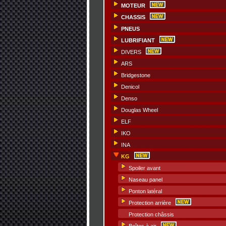
MOTEUR
CHASSIS
PNEUS
LUBRIFIANT
DIVERS
ARS
Bridgestone
Denicol
Denso
Douglas Wheel
ELF
IKO
INA
KG
Spoiler avant
Naseau panel
Ponton latéral
Protection arrière
Protection châssis