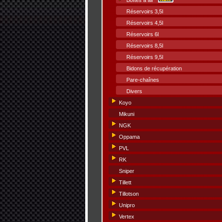
Boîtes à air
Réservoirs 3,5l
Réservoirs 4,5l
Réservoirs 6l
Réservoirs 8,5l
Réservoirs 9,5l
Bidons de récupération
Pare-chaînes
Divers
Koyo
Mikuni
NGK
Oppama
PVL
RK
Sniper
Tillett
Tillotson
Unipro
Vertex