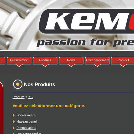
Présentation
Produits
News
Téléchargement
Contact
Nos Produits
»
Produits
KG
Veuillez sélectionner une catégorie
:
Spoiler avant
Naseau panel
Ponton latéral
Protection arrière