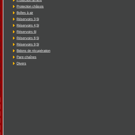
Protection châssis
Boîtes à air
Réservoirs 3,5l
Réservoirs 4,5l
Réservoirs 6l
Réservoirs 8,5l
Réservoirs 9,5l
Bidons de récupération
Pare-chaînes
Divers