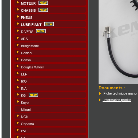
MOTEUR
CHASSIS
PNEUS
LUBRIFIANT
DIVERS
ARS
Bridgestone
Denicol
Denso
Douglas Wheel
ELF
IKO
Documents
:
INA
Fiche technique mano
KG
Information produit
Koyo
Mikuni
NGK
Oppama
PVL