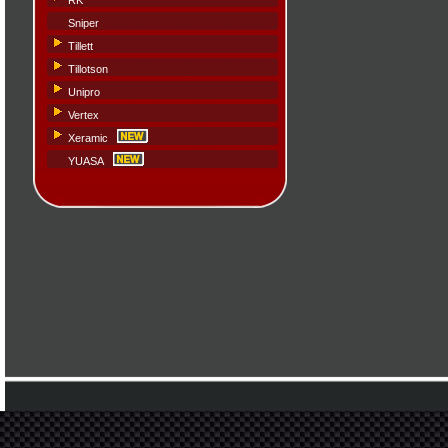
RK
Sniper
Tillett
Tillotson
Unipro
Vertex
Xeramic
YUASA