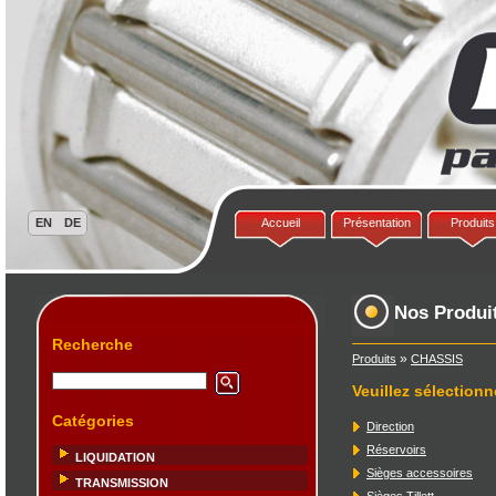
Accueil
Présentation
Produits
Nos Produi
Recherche
»
Produits
CHASSIS
Veuillez sélectionn
Catégories
Direction
Réservoirs
LIQUIDATION
Sièges accessoires
TRANSMISSION
Sièges Tillett