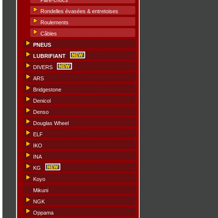
Pare-chocs
Rondelles évasées & entretoises
Roulements
Câbles
PNEUS
LUBRIFIANT
DIVERS
ARS
Bridgestone
Denicol
Denso
Douglas Wheel
ELF
IKO
INA
KG
Koyo
Mikuni
NGK
Oppama