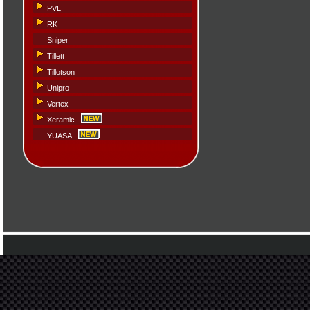
PVL
RK
Sniper
Tillett
Tillotson
Unipro
Vertex
Xeramic
YUASA