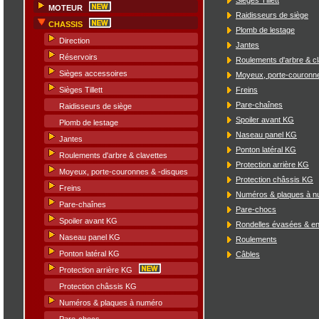
MOTEUR
Raidisseurs de siège
CHASSIS
Plomb de lestage
Direction
Jantes
Réservoirs
Roulements d'arbre & cl
Sièges accessoires
Moyeux, porte-couronn
Freins
Sièges Tillett
Pare-chaînes
Raidisseurs de siège
Spoiler avant KG
Plomb de lestage
Naseau panel KG
Jantes
Ponton latéral KG
Roulements d'arbre & clavettes
Protection arrière KG
Moyeux, porte-couronnes & -disques
Protection châssis KG
Freins
Numéros & plaques à 
Pare-chaînes
Pare-chocs
Spoiler avant KG
Rondelles évasées & en
Naseau panel KG
Roulements
Ponton latéral KG
Câbles
Protection arrière KG
Protection châssis KG
Numéros & plaques à numéro