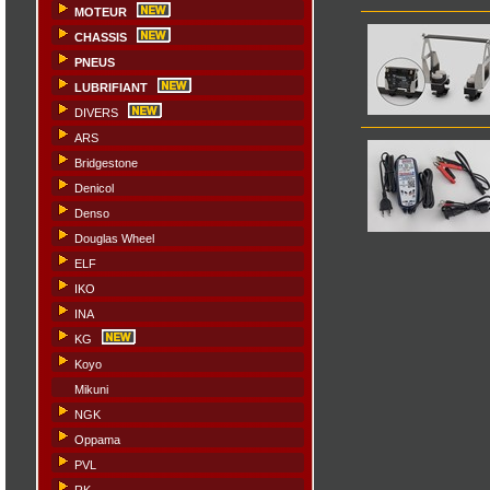
MOTEUR
CHASSIS
PNEUS
LUBRIFIANT
DIVERS
ARS
Bridgestone
Denicol
Denso
Douglas Wheel
ELF
IKO
INA
KG
Koyo
Mikuni
NGK
Oppama
PVL