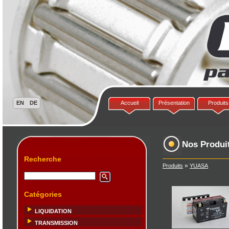
Accueil
Présentation
Produits
Nos Produi
Recherche
»
Produits
YUASA
Catégories
LIQUIDATION
TRANSMISSION