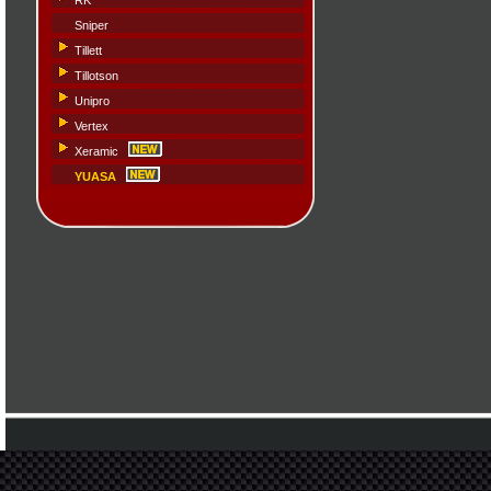
RK
Sniper
Tillett
Tillotson
Unipro
Vertex
Xeramic
YUASA