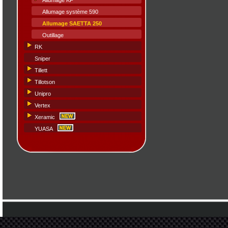
Allumage KF
Allumage système 590
Allumage SAETTA 250
Outillage
RK
Sniper
Tillett
Tillotson
Unipro
Vertex
Xeramic
YUASA