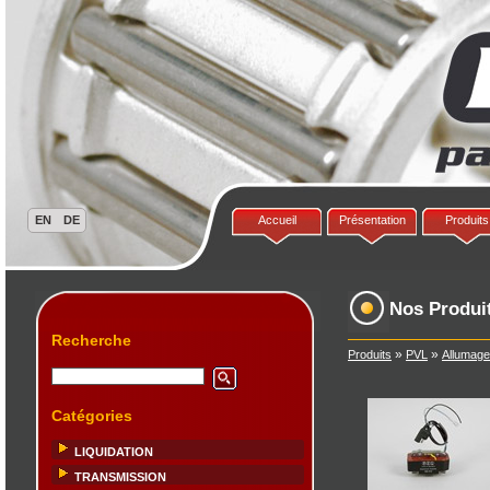
Accueil
Présentation
Produits
Nos Produi
Recherche
»
»
Produits
PVL
Allumag
Catégories
LIQUIDATION
TRANSMISSION