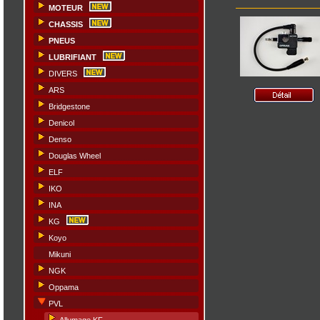
MOTEUR
CHASSIS
PNEUS
LUBRIFIANT
DIVERS
ARS
Bridgestone
Denicol
Denso
Douglas Wheel
ELF
IKO
INA
KG
Koyo
Mikuni
NGK
Oppama
PVL