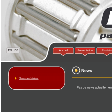
Accueil
Présentation
Produits
News
News archivées
Pas de news actuellemen