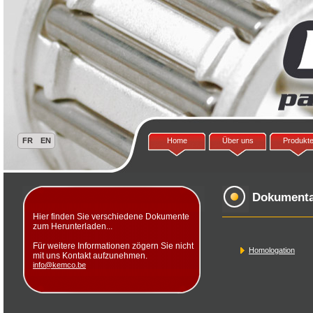
Home
Über uns
Produkt
Dokumenta
Hier finden Sie verschiedene Dokumente
zum Herunterladen...
Für weitere Informationen zögern Sie nicht
Homologation
mit uns Kontakt aufzunehmen.
info@kemco.be