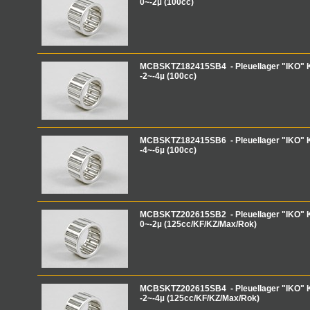
0~-2µ (100cc)
MCBSKTZ182415SB4 - Pleuellager "IKO"
-2~-4µ (100cc)
MCBSKTZ182415SB6 - Pleuellager "IKO"
-4~-6µ (100cc)
MCBSKTZ202615SB2 - Pleuellager "IKO"
0~-2µ (125cc/KF/KZ/Max/Rok)
MCBSKTZ202615SB4 - Pleuellager "IKO"
-2~-4µ (125cc/KF/KZ/Max/Rok)