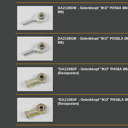
DA2108DM - Gelenkkopf "IKO" POS8A Ø8
M8)
DA2108GM - Gelenkkopf "IKO" POS8LA Ø
M8)
*DA2108DF - Gelenkkopf "IKO" PHS8A Ø8
(Restposten)
*DA2108GF - Gelenkkopf "IKO" PHS8LA Ø
(Restposten)