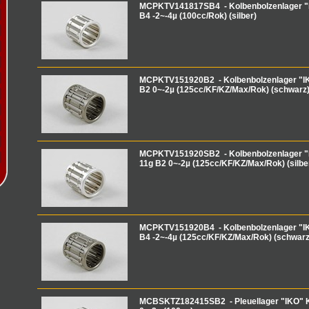
MCPKTV141817SB4 - Kolbenbolzenlager 
B4 -2~-4µ (100cc/Rok) (silber)
MCPKTV151920B2 - Kolbenbolzenlager "I
B2 0~-2µ (125cc/KF/KZ/Max/Rok) (schwarz
MCPKTV151920SB2 - Kolbenbolzenlager 
11g B2 0~-2µ (125cc/KF/KZ/Max/Rok) (silbe
MCPKTV151920B4 - Kolbenbolzenlager "I
B4 -2~-4µ (125cc/KF/KZ/Max/Rok) (schwarz
MCBSKTZ182415SB2 - Pleuellager "IKO"