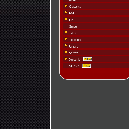
NGK
Oppama
PVL
RK
Sniper
Tillett
Tillotson
Unipro
Vertex
Xeramic
YUASA