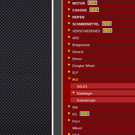
MOTOR
CHASSIS
REIFEN
SCHMIERMITTEL
VERSCHIEDENES
ARS
Bridgestone
Denicol
Denso
Douglas Wheel
ELF
IKO
SALES
Nadellager
Gelenkköpfe
INA
KG
Koyo
Mikuni