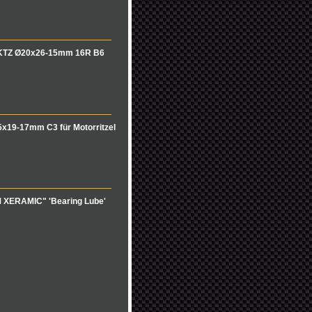
 KTZ Ø20x26-15mm 16R B6
x19-17mm C3 für Motorritzel
M XERAMIC" 'Bearing Lube'