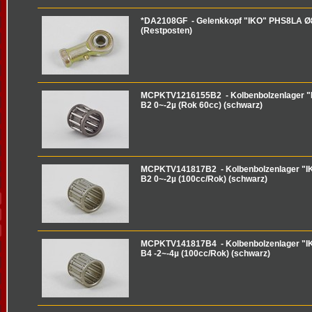
*DA2108GF - Gelenkkopf "IKO" PHS8LA Ø
(Restposten)
MCPKTV1216155B2 - Kolbenbolzenlager "
B2 0~-2µ (Rok 60cc) (schwarz)
MCPKTV141817B2 - Kolbenbolzenlager "I
B2 0~-2µ (100cc/Rok) (schwarz)
MCPKTV141817B4 - Kolbenbolzenlager "I
B4 -2~-4µ (100cc/Rok) (schwarz)