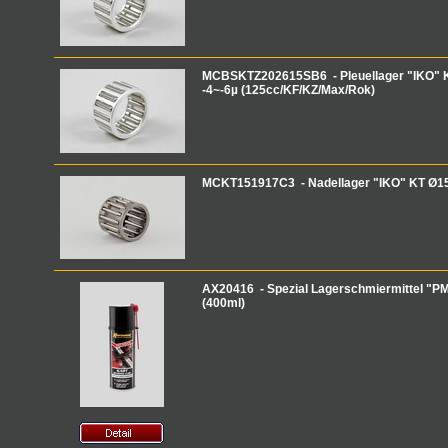
MCBSKTZ202615SB6 - Pleuellager "IKO"
-4~-6µ (125cc/KF/KZ/Max/Rok)
MCKT151917C3 - Nadellager "IKO" KT Ø15
AX20416 - Spezial Lagerschmiermittel "P
(400ml)