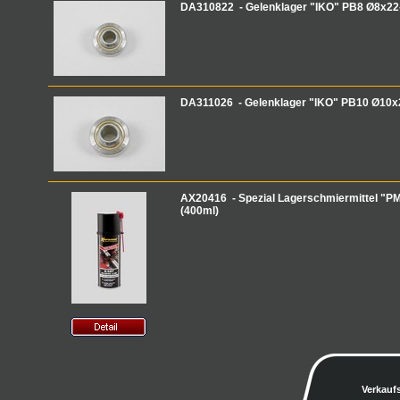
DA310822 - Gelenklager "IKO" PB8 Ø8x22
DA311026 - Gelenklager "IKO" PB10 Ø10x
AX20416 - Spezial Lagerschmiermittel "P
(400ml)
Verkauf