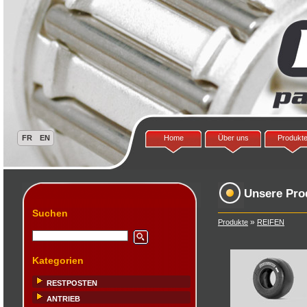
Home
Über uns
Produkt
Unsere Pro
Suchen
»
Produkte
REIFEN
Kategorien
RESTPOSTEN
ANTRIEB