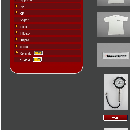
Oppama
PVL
RK
Sniper
Tillett
Tillotson
Unipro
Vertex
Xeramic
YUASA