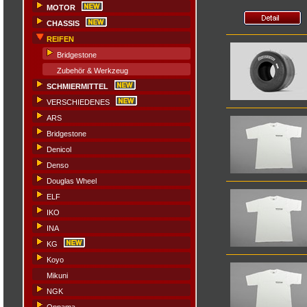
MOTOR
CHASSIS
REIFEN
Bridgestone
Zubehör & Werkzeug
SCHMIERMITTEL
VERSCHIEDENES
ARS
Bridgestone
Denicol
Denso
Douglas Wheel
ELF
IKO
INA
KG
Koyo
Mikuni
NGK