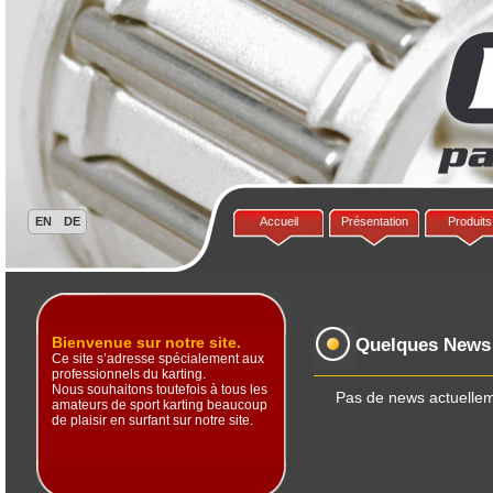
Accueil
Présentation
Produits
Bienvenue sur notre site.
Quelques News
Ce site s’adresse spécialement aux
professionnels du karting.
Nous souhaitons toutefois à tous les
Pas de news actuelle
amateurs de sport karting beaucoup
de plaisir en surfant sur notre site.