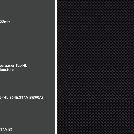
 Ø22mm
Vergaser Typ HL-
tposten)
 (HL-304E/334A-B/360A)
334A-B)