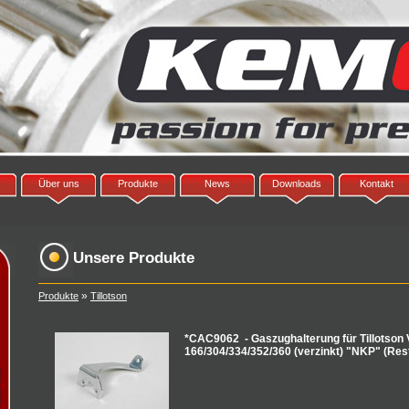
Über uns
Produkte
News
Downloads
Kontakt
Unsere Produkte
»
Produkte
Tillotson
*CAC9062 - Gaszughalterung für Tillotson 
166/304/334/352/360 (verzinkt) "NKP" (Res