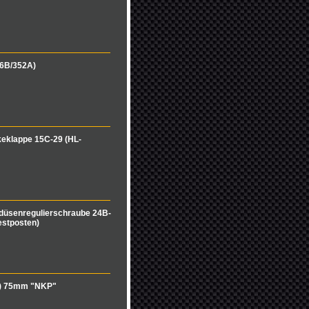
66B/352A)
eklappe 15C-29 (HL-
fdüsenregulierschraube 24B-
estposten)
x) 75mm "NKP"