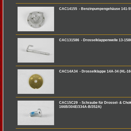
CAC14155 - Benzinpumpengehäuse 141-55
CAC131586 - Drosselklappenwelle 13-158
CAC14A34 - Drosselklappe 14A-34 (HL-1
CAC15C29 - Schraube für Drossel- & Chok
166B/304E/334A-B/352A)