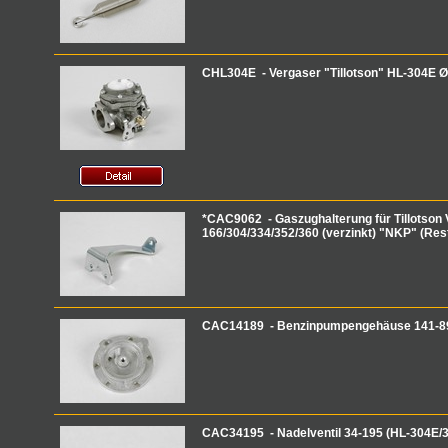
CHL304E - Vergaser "Tillotson" HL-304E
*CAC9062 - Gaszughalterung für Tillotson 
166/304/334/352/360 (verzinkt) "NKP" (Res
CAC14189 - Benzinpumpengehäuse 141-89
CAC34195 - Nadelventil 34-195 (HL-304E/