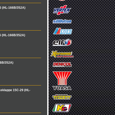
 (HL-166B/352A)
6 (HL-166B/352A)
66B/352A)
eklappe 15C-29 (HL-