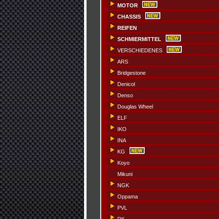
MOTOR
CHASSIS
REIFEN
SCHMIERMITTEL
VERSCHIEDENES
ARS
Bridgestone
Denicol
Denso
Douglas Wheel
ELF
IKO
INA
KG
Koyo
Mikuni
NGK
Oppama
PVL