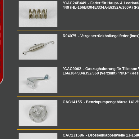
*CAC24B449 - Feder für Haupt- & Leerlau
449 (HL-166B/304E/334A-B/352A/360A) (R
R04075 - Vergaserrückholkegelfeder (ino
*CAC9062 - Gaszughalterung für Tillotson 
166/304/334/352/360 (verzinkt) "NKP" (Res
CAC14155 - Benzinpumpengehäuse 141-55
CAC131586 - Drosselklappenwelle 13-158