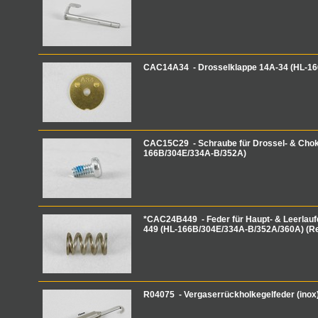
CAC14A34 - Drosselklappe 14A-34 (HL-1
CAC15C29 - Schraube für Drossel- & Chok
166B/304E/334A-B/352A)
*CAC24B449 - Feder für Haupt- & Leerlau
449 (HL-166B/304E/334A-B/352A/360A) (R
R04075 - Vergaserrückholkegelfeder (ino