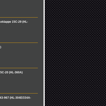
eklappe 15C-29 (HL-
)
15C-20 (HL-360A)
43-967 (HL-304E/334A-