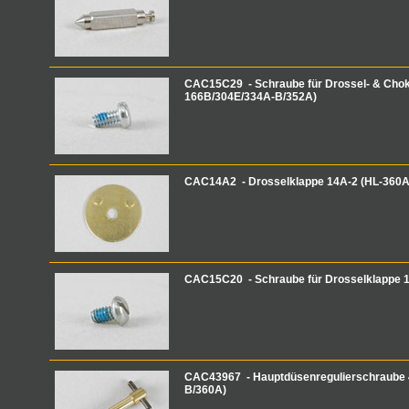
CAC15C29 - Schraube für Drossel- & Chok
166B/304E/334A-B/352A)
CAC14A2 - Drosselklappe 14A-2 (HL-360A
CAC15C20 - Schraube für Drosselklappe 
CAC43967 - Hauptdüsenregulierschraube 
B/360A)