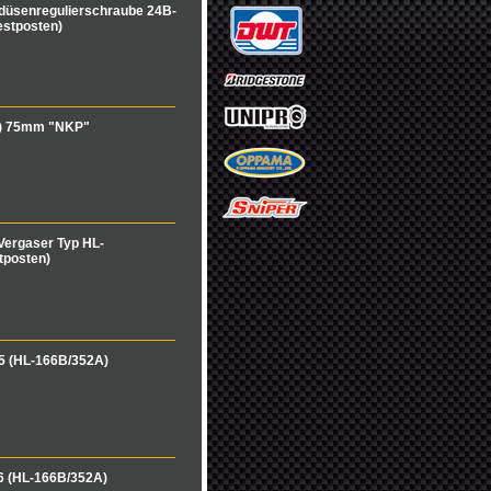
fdüsenregulierschraube 24B-
estposten)
x) 75mm "NKP"
Vergaser Typ HL-
tposten)
 (HL-166B/352A)
6 (HL-166B/352A)