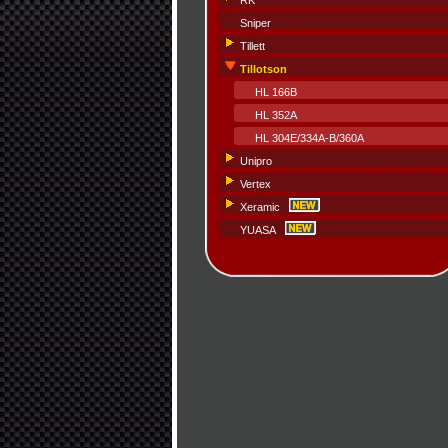
RK
Sniper
Tillett
Tillotson
HL 166B
HL 352A
HL 304E/334A-B/360A
Unipro
Vertex
Xeramic
YUASA