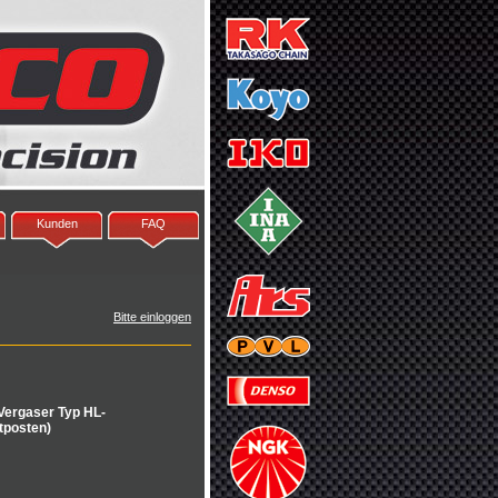
Kunden
FAQ
Bitte einloggen
Vergaser Typ HL-
tposten)