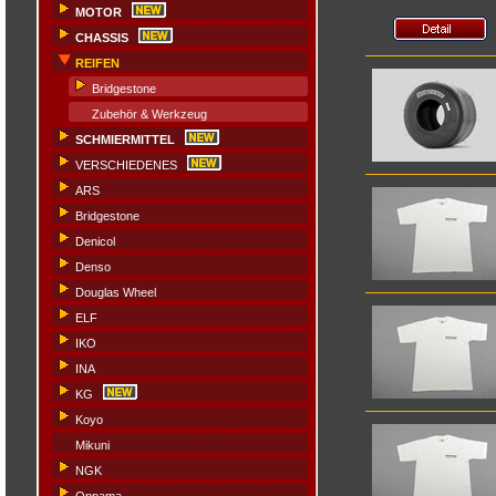
MOTOR
CHASSIS
REIFEN
Bridgestone
Zubehör & Werkzeug
SCHMIERMITTEL
VERSCHIEDENES
ARS
Bridgestone
Denicol
Denso
Douglas Wheel
ELF
IKO
INA
KG
Koyo
Mikuni
NGK