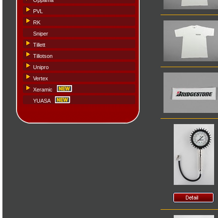
Oppama
PVL
RK
Sniper
Tillett
Tillotson
Unipro
Vertex
Xeramic
YUASA