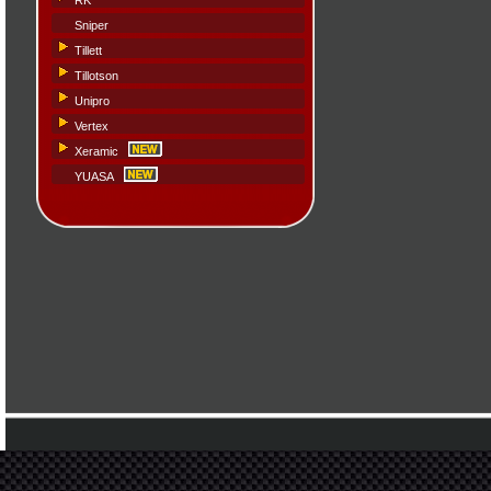
RK
Sniper
Tillett
Tillotson
Unipro
Vertex
Xeramic
YUASA