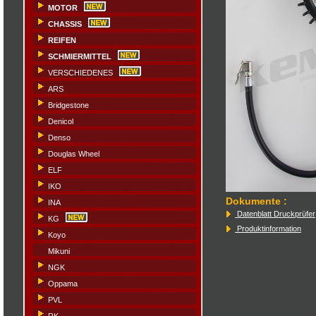
MOTOR
CHASSIS
REIFEN
SCHMIERMITTEL
VERSCHIEDENES
ARS
Bridgestone
Denicol
Denso
Douglas Wheel
ELF
IKO
Dokumente
:
INA
Datenblatt Druckprüfer
KG
Produktinformation
Koyo
Mikuni
NGK
Oppama
PVL