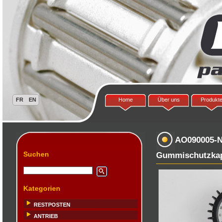
Home
Über uns
Produkt
AO090005-
Suchen
Gummischutzkap
Kategorien
RESTPOSTEN
ANTRIEB